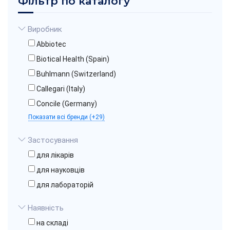
Фільтр по каталогу
Виробник
Abbiotec
Biotical Health (Spain)
Buhlmann (Switzerland)
Callegari (Italy)
Concile (Germany)
Показати всі бренди (+29)
Застосування
для лікарів
для науковців
для лабораторій
Наявність
на складі