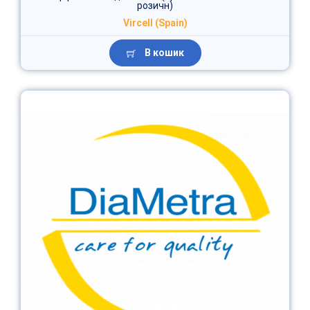
розичн)
Vircell (Spain)
В кошик