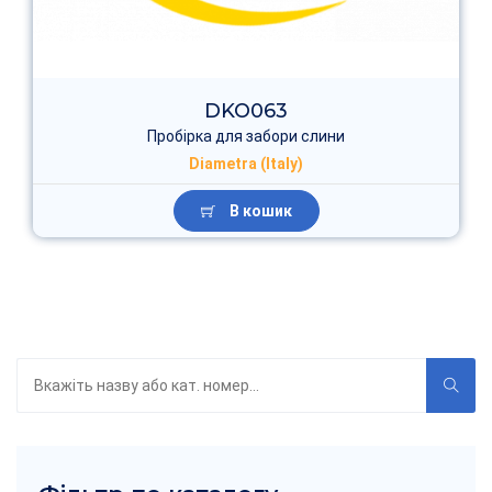
DKO063
Пробірка для забори слини
Diametra (Italy)
В кошик
Пошук
по
каталогу