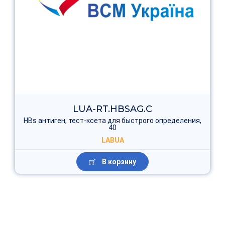
LUA-RT.HBSAG.C
HBs антиген, тест-ксета для быстрого определения,
40
LABUA
В корзину