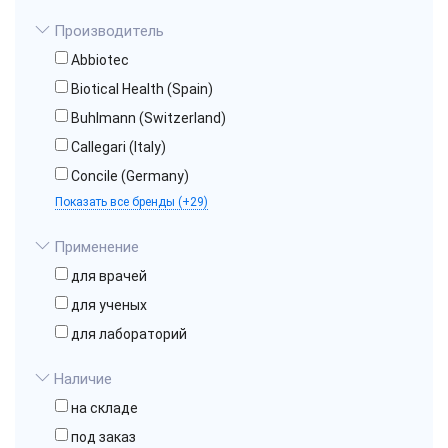
Производитель
Abbiotec
Biotical Health (Spain)
Buhlmann (Switzerland)
Callegari (Italy)
Concile (Germany)
Показать все бренды (+29)
Применение
для врачей
для ученых
для лабораторий
Наличие
на складе
под заказ