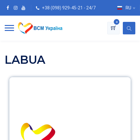
+38 (098) 929-45-21 - 24/7
RU
0
LABUA