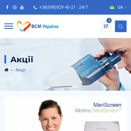
+38(098)929-45-21 - 24/7
UA
0
Акції
Акції