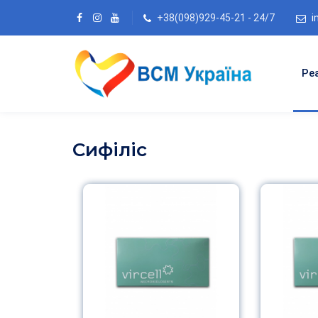
+38(098)929-45-21 - 24/7
i
Ре
Сифіліс