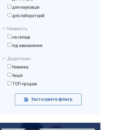
для науковців
для лабораторій
Наявність
на складі
під замовлення
Додатково
Новинка
Акція
ТОП-продаж
Застосувати фільтр