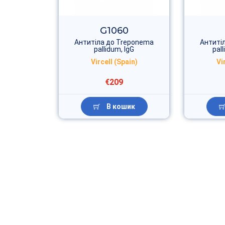
G1060
Антитіла до Treponema
Антиті
pallidum, IgG
pal
Vircell (Spain)
Vi
€209
В кошик