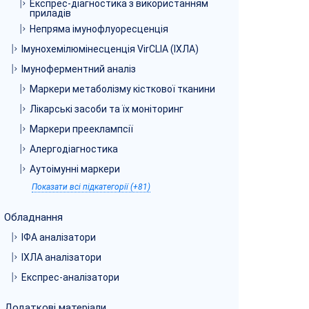
Експрес-діагностика з використанням
приладів
Непряма імунофлуоресценція
Імунохемілюмінесценція VirCLIA (ІХЛА)
Імуноферментний аналіз
Маркери метаболізму кісткової тканини
Лікарські засоби та їх моніторинг
Маркери прееклампсії
Алергодіагностика
Аутоімунні маркери
Показати всі підкатегорії (+81)
Обладнання
ІФА аналізатори
ІХЛА аналізатори
Експрес-аналізатори
Додаткові матеріали