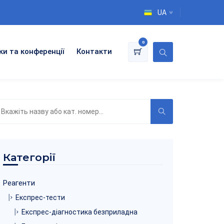
UA
0
ки та конференції
Контакти
ошук
о
аталогу
Категорії
Реагенти
Експрес-тести
Експрес-діагностика безприладна