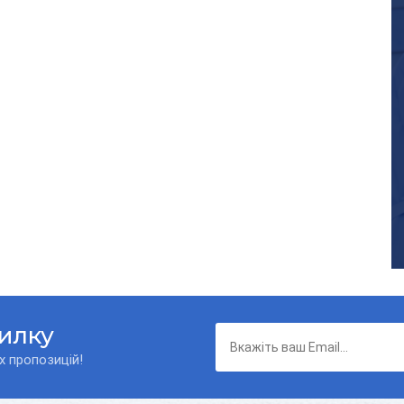
силку
х пропозицій!