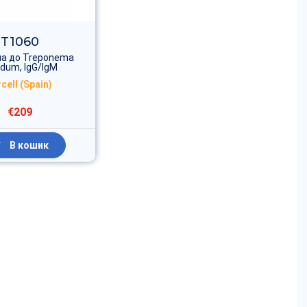
T1060
ла до Treponema
lidum, IgG/IgM
rcell (Spain)
€209
В кошик