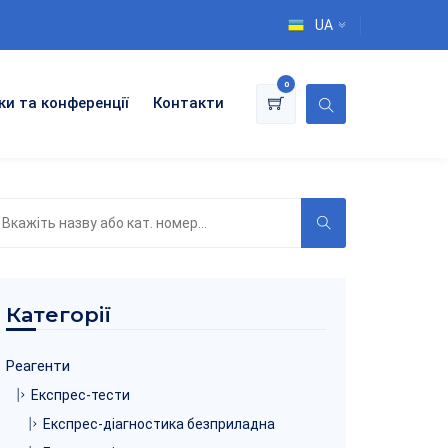
UA
0
ки та конференції
Контакти
ошук
о
аталогу
Категорії
Реагенти
Експрес-тести
Експрес-діагностика безприладна