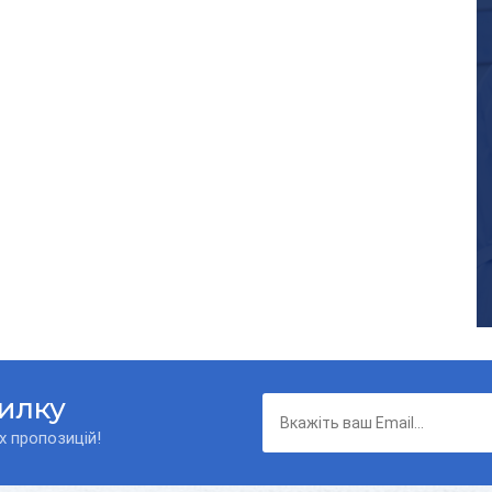
силку
х пропозицій!