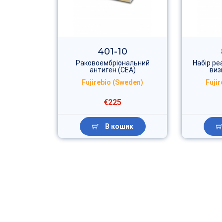
401-10
Раковоембріональний
Набір ре
антиген (CEA)
виз
Fujirebio (Sweden)
Fuji
€225
В кошик