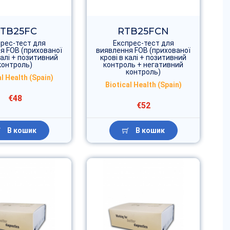
TB25FC
RTB25FCN
рес-тест для
Експрес-тест для
я FOB (прихованої
виявлення FOB (прихованої
калі + позитивний
крові в калі + позитивний
контроль)
контроль + негативний
контроль)
l Health (Spain)
Biotical Health (Spain)
€48
€52
В кошик
В кошик