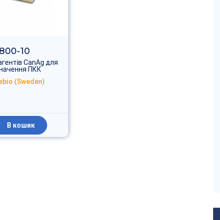
800-10
агентів CanAg для
начення ПКК
rebio (Sweden)
В кошик