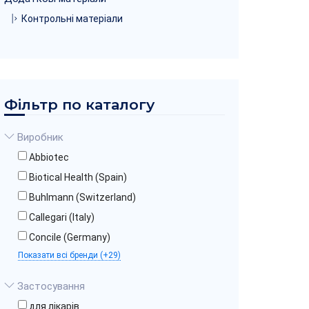
Контрольні матеріали
Фільтр по каталогу
Виробник
Abbiotec
Biotical Health (Spain)
Buhlmann (Switzerland)
Callegari (Italy)
Concile (Germany)
Показати всі бренди (+29)
Застосування
для лікарів