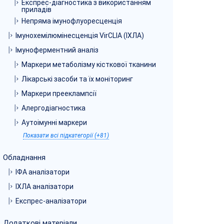
Експрес-діагностика з використанням
приладів
Непряма імунофлуоресценція
Імунохемілюмінесценція VirCLIA (ІХЛА)
Імуноферментний аналіз
Маркери метаболізму кісткової тканини
Лікарські засоби та їх моніторинг
Маркери прееклампсії
Алергодіагностика
Аутоімунні маркери
Показати всі підкатегорії (+81)
Обладнання
ІФА аналізатори
ІХЛА аналізатори
Експрес-аналізатори
Додаткові матеріали