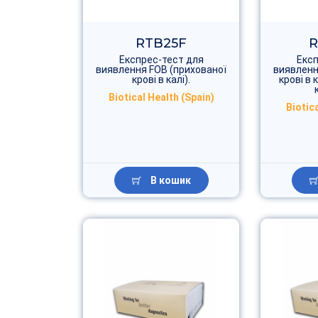
RTB25F
R
Експрес-тест для
Експ
виявлення FOB (прихованої
виявленн
крові в калі).
крові в 
Biotical Health (Spain)
Biotica
В кошик