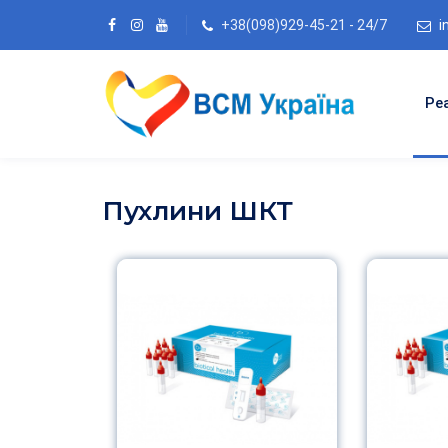
+38(098)929-45-21 - 24/7
i
Ре
Пухлини ШКТ