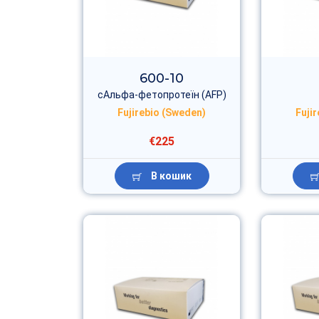
600-10
сАльфа-фетопротеїн (AFP)
Fujirebio (Sweden)
Fuji
€225
В кошик