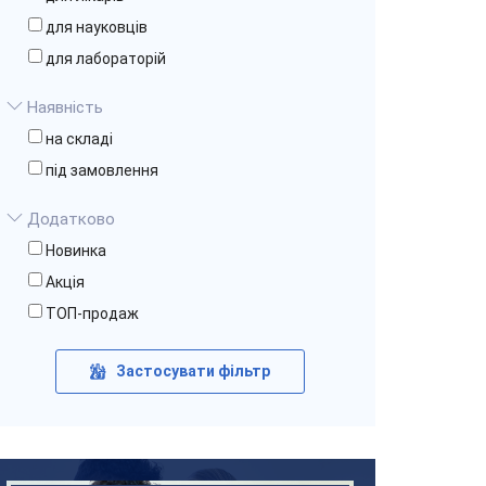
для науковців
для лабораторій
Наявність
на складі
під замовлення
Додатково
Новинка
Акція
ТОП-продаж
Застосувати фільтр