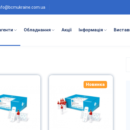
nfo@bcmukraine.com.ua
агенти
Обладнання
Акції
Інформація
Вистав
П
п
к
Новинка