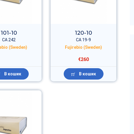
101-10
120-10
CA 242
CA 19-9
rebio (Sweden)
Fujirebio (Sweden)
€260
В кошик
В кошик