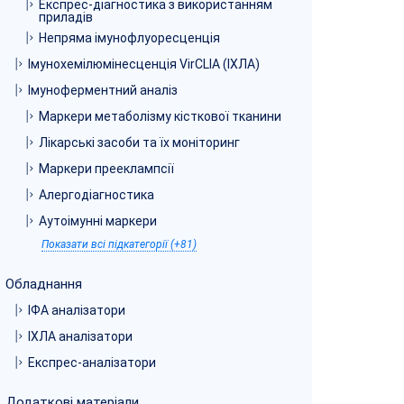
Експрес-діагностика з використанням
приладів
Непряма імунофлуоресценція
Імунохемілюмінесценція VirCLIA (ІХЛА)
Імуноферментний аналіз
Маркери метаболізму кісткової тканини
Лікарські засоби та їх моніторинг
Маркери прееклампсії
Алергодіагностика
Аутоімунні маркери
Показати всі підкатегорії (+81)
Обладнання
ІФА аналізатори
ІХЛА аналізатори
Експрес-аналізатори
Додаткові матеріали