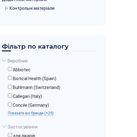
Контрольні матеріали
Фільтр по каталогу
Виробник
Abbiotec
Biotical Health (Spain)
Buhlmann (Switzerland)
Callegari (Italy)
Concile (Germany)
Показати всі бренди (+29)
Застосування
для лікарів