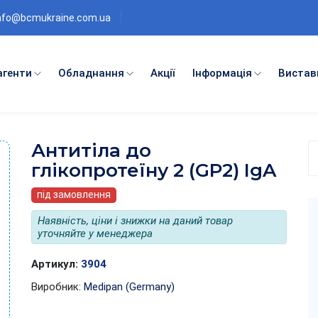
nfo@bcmukraine.com.ua
агенти
Обладнання
Акції
Інформація
Вистав
Антитіла до
П
глікопротеїну 2 (GP2) IgA
п
к
під замовлення
Наявність, ціни і знижки на даний товар
уточняйте у менеджера
Артикул:
3904
Виробник:
Medipan (Germany)