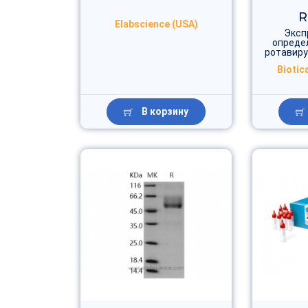
R
Elabscience (USA)
Эксп
опреде
ротавиру
Biotica
В корзину