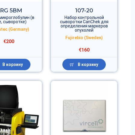
RG 5BM
107-20
микроглобулин (в
Набор контрольной
, сыворотке)
сыворотки CanChek для
определения маркеров
tec (Germany)
опухолей
Fujirebio (Sweden)
€200
€160
В корзину
В корзину