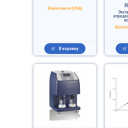
R
Elabscience (USA)
Эксп
опреде
а
Biotica
В корзину