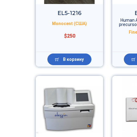
EL5-1216
Human A
Monocent (США)
precursor
Fine
$250
В корзину