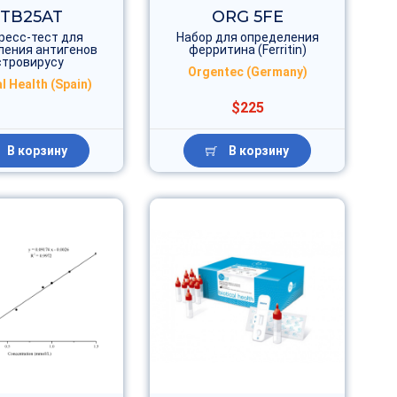
TB25AT
ORG 5FE
ресс-тест для
Набор для определения
ления антигенов
ферритина (Ferritin)
стровирусу
Orgentec (Germany)
l Health (Spain)
$225
В корзину
В корзину