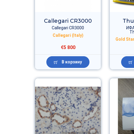
Callegari CR3000
Thu
Callegari CR3000
ИФА
T
Callegari (Italy)
Gold Sta
€5 800
В корзину