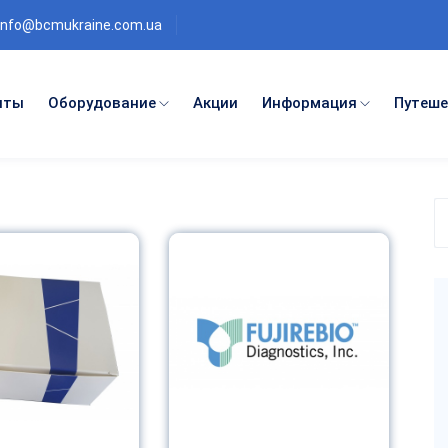
info@bcmukraine.com.ua
нты
Оборудование
Акции
Информация
Путеше
П
п
к