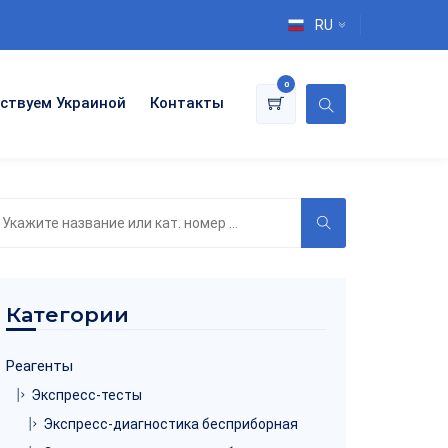
RU
0
ствуем Украиной
Контакты
оиск
о
аталогу
Категории
Реагенты
Экспресс-тесты
Экспресс-диагностика бесприборная