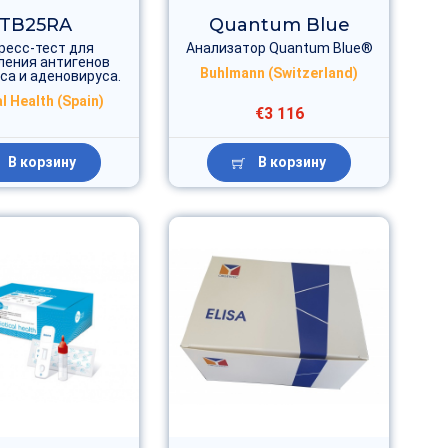
TB25RA
Quantum Blue
ресс-тест для
Анализатор Quantum Blue®
ления антигенов
Buhlmann (Switzerland)
са и аденовируса.
l Health (Spain)
€3 116
В корзину
В корзину