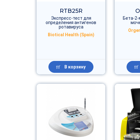
RTB25R
O
Экспресс-тест для
Бета-2-
определения антигенов
моче
ротавируса
Orgen
Biotical Health (Spain)
В корзину