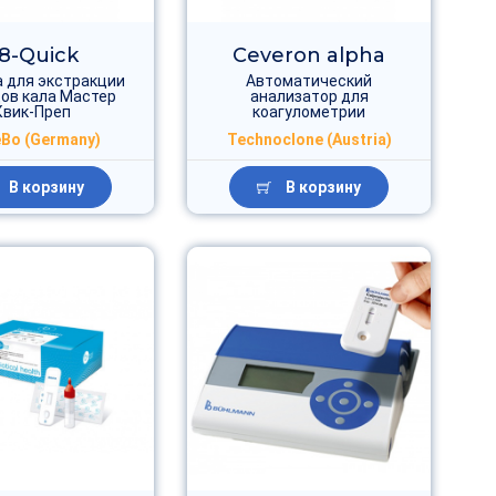
8-Quick
Ceveron alpha
 для экстракции
Автоматический
ов кала Мастер
анализатор для
Квик-Преп
коагулометрии
Bo (Germany)
Technoclone (Austria)
В корзину
В корзину