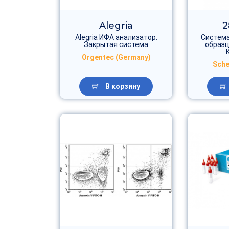
Alegria
2
Alegria ИФА анализатор.
Система
Закрытая система
образц
Orgentec (Germany)
Sche
В корзину