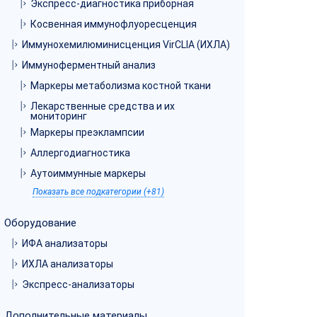
Экспресс-диагностика приборная
Косвенная иммунофлуоресценция
Иммунохемилюминисценция VirCLIA (ИХЛА)
Иммуноферментный анализ
Маркеры метаболизма костной ткани
Лекарственные средства и их
мониторинг
Маркеры преэклампсии
Аллергодиагностика
Аутоиммунные маркеры
Показать все подкатегории (+81)
Оборудование
ИФА анализаторы
ИХЛА анализаторы
Экспресс-анализаторы
Дополнительные материалы