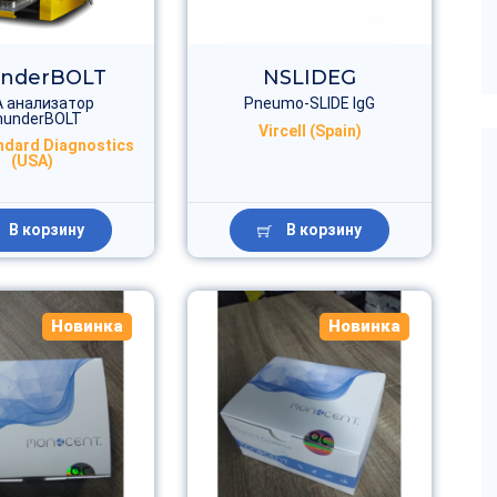
nderBOLT
NSLIDEG
 анализатор
Pneumo-SLIDE IgG
hunderBOLT
Vircell (Spain)
ndard Diagnostics
(USA)
В корзину
В корзину
Новинка
Новинка