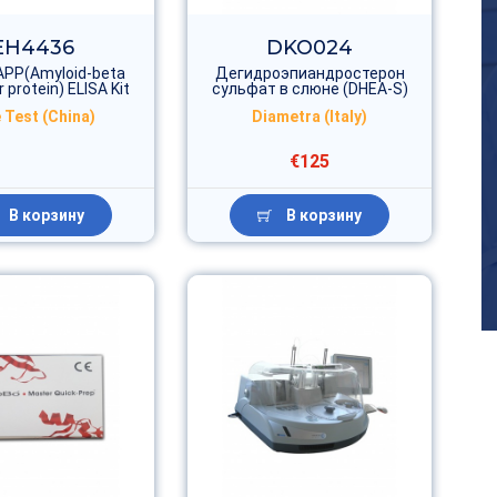
EH4436
DKO024
PP(Amyloid-beta
Дегидроэпиандростерон
 protein) ELISA Kit
сульфат в слюне (DHEA-S)
 Test (China)
Diametra (Italy)
€125
В корзину
В корзину