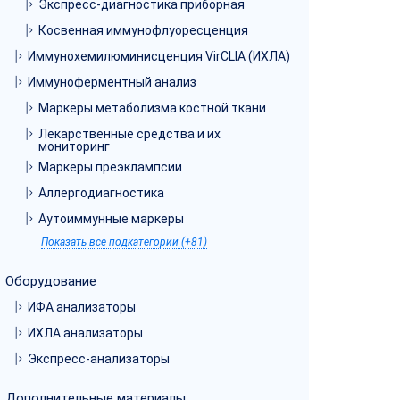
Экспресс-диагностика приборная
Косвенная иммунофлуоресценция
Иммунохемилюминисценция VirCLIA (ИХЛА)
Иммуноферментный анализ
Маркеры метаболизма костной ткани
Лекарственные средства и их
мониторинг
Маркеры преэклампсии
Аллергодиагностика
Аутоиммунные маркеры
Показать все подкатегории (+81)
Оборудование
ИФА анализаторы
ИХЛА анализаторы
Экспресс-анализаторы
Дополнительные материалы