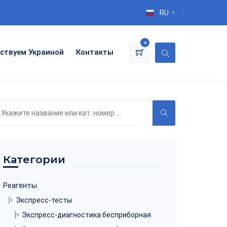
RU
0
ствуем Украиной
Контакты
оиск
о
аталогу
Категории
Реагенты
Экспресс-тесты
Экспресс-диагностика бесприборная