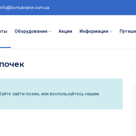
info@bcmukraine.com.ua
нты
Оборудование
Акции
Информация
Путеше
почек
П
п
к
обуйте зайти позже, или воспользуйтесь нашим