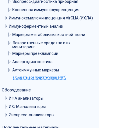
Экспресс-диагностика приборная
Косвенная иммунофлуоресценция
Иммунохемилюминисценция VirCLIA (ИХЛА)
Иммуноферментный анализ
Маркеры метаболизма костной ткани
Лекарственные средства и их
мониторинг
Маркеры преэклампсии
Аллергодиагностика
Аутоиммунные маркеры
Показать все подкатегории (+81)
Оборудование
ИФА анализаторы
ИХЛА анализаторы
Экспресс-анализаторы
Дополнительные материалы