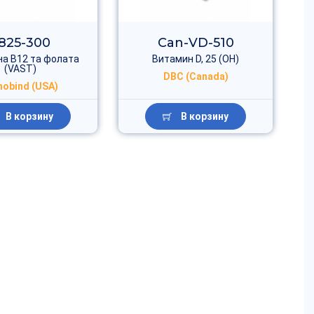
825-300
Can-VD-510
а В12 та фолата
Витамин D, 25 (OH)
(VAST)
DBC (Canada)
obind (USA)
В корзину
В корзину