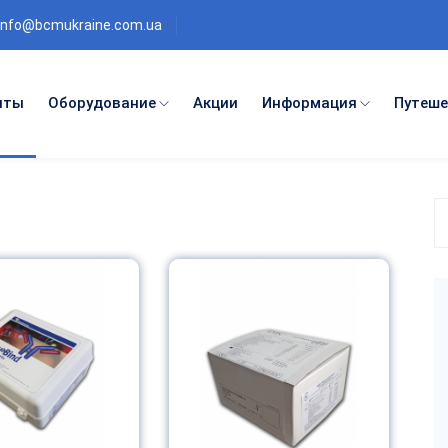
info@bcmukraine.com.ua
нты
Оборудование
Акции
Информация
Путеше
П
п
к