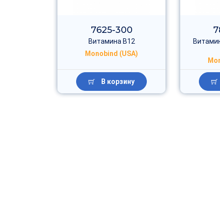
7625-300
7
Витамина В12
Витамин
Monobind (USA)
Mon
В корзину