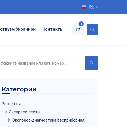
RU
0
ствуем Украиной
Контакты
оиск
о
аталогу
Категории
Реагенты
Экспресс-тесты
Экспресс-диагностика бесприборная