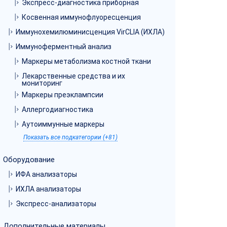
Экспресс-диагностика приборная
Косвенная иммунофлуоресценция
Иммунохемилюминисценция VirCLIA (ИХЛА)
Иммуноферментный анализ
Маркеры метаболизма костной ткани
Лекарственные средства и их
мониторинг
Маркеры преэклампсии
Аллергодиагностика
Аутоиммунные маркеры
Показать все подкатегории (+81)
Оборудование
ИФА анализаторы
ИХЛА анализаторы
Экспресс-анализаторы
Дополнительные материалы