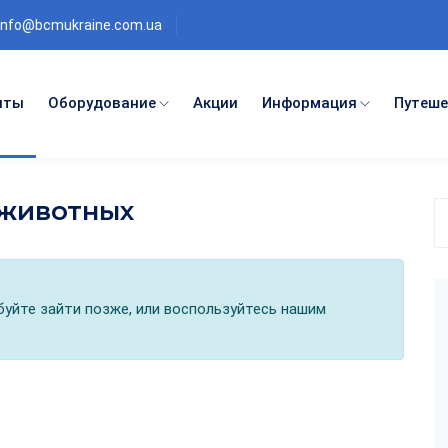
info@bcmukraine.com.ua
нты
Оборудование
Акции
Информация
Путеше
 животных
П
п
к
обуйте зайти позже, или воспользуйтесь нашим