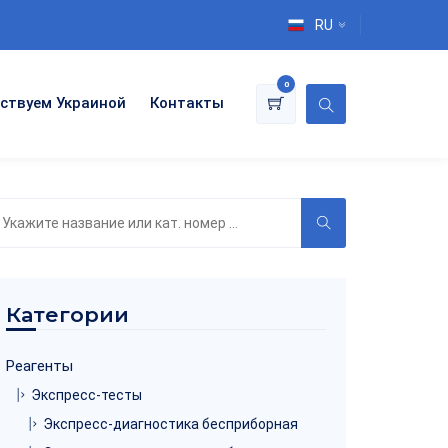
RU
0
ствуем Украиной
Контакты
оиск
о
аталогу
Категории
Реагенты
Экспресс-тесты
Экспресс-диагностика бесприборная