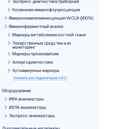
Экспресс-диагностика приборная
Косвенная иммунофлуоресценция
Иммунохемилюминисценция VirCLIA (ИХЛА)
Иммуноферментный анализ
Маркеры метаболизма костной ткани
Лекарственные средства и их
мониторинг
Маркеры преэклампсии
Аллергодиагностика
Аутоиммунные маркеры
Показать все подкатегории (+81)
Оборудование
ИФА анализаторы
ИХЛА анализаторы
Экспресс-анализаторы
Дополнительные материалы