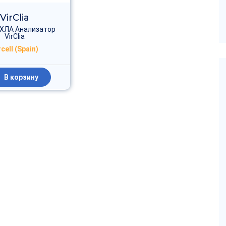
VirClia
ИХЛА Анализатор
VirClia
rcell (Spain)
В корзину