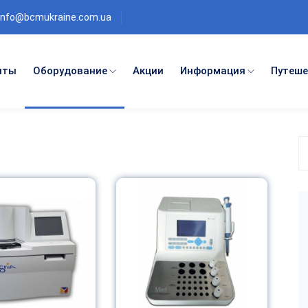
info@bcmukraine.com.ua
нты
Оборудование
Акции
Информация
Путеше
П
п
к