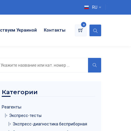
RU
0
ствуем Украиной
Контакты
оиск
о
аталогу
Категории
Реагенты
Экспресс-тесты
Экспресс-диагностика бесприборная