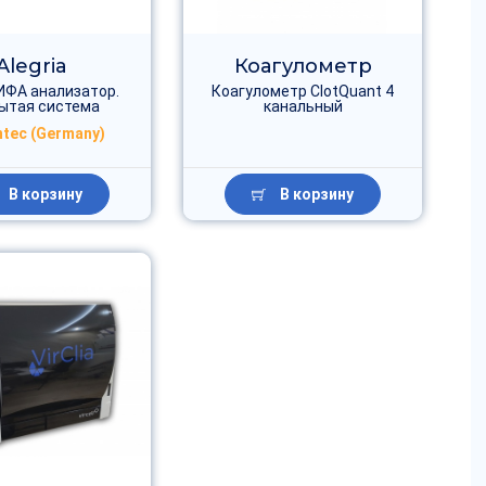
Alegria
Коагулометр
 ИФА анализатор.
Коагулометр ClotQuant 4
ытая система
канальный
tec (Germany)
В корзину
В корзину