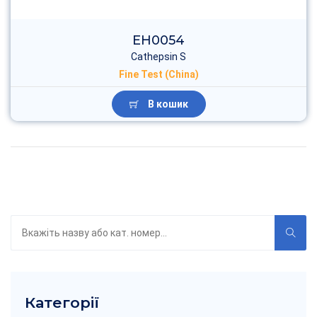
EH0054
Cathepsin S
Fine Test (China)
В кошик
Пошук
по
каталогу
Категорії