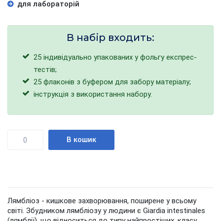
для лабораторій
В набір входить:
25 індивідуально упакованих у фольгу експрес-
тестів;
25 флаконів з буфером для забору матеріалу;
інструкція з використання набору.
Кількість
В кошик
Лямбліоз - кишкове захворювання, поширене у всьому
світі. Збудником лямбліозу у людини є Giardia intestinales
(лямблії), що відноситься до типу найпростіших, класу