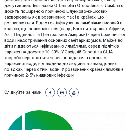
джгутикових. Інші назви G. Lamblia і G. duodenalis. Лямблії є
досить поширеною причиною шлунково-кишкових
захворювань як в розвинених, так і в країнах, що
розвиваються. Відсоток інфікування лямбліями високий в
країнах, що розвиваються (напр., Багатьох країнах Африки,
Азії, Південної та Центральної Америки) через брак чистої
води і недотримання основних санітарних умов. Майже всі
діти піддаються інфікуванню лямбліями, серед підлітків
зараження досягає 10-30%. У Західній Європі та США
хвороба передається через попадання в організм
зараженої води, від людини до людини, в закордонних
поїздках, через стічні води. У розвинених країнах лямблії є
причиною 2-5% кишкових інфекцій.
Слідкуйте за нами: