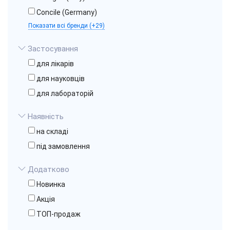
Concile (Germany)
Показати всі бренди (+29)
Застосування
для лікарів
для науковців
для лабораторій
Наявність
на складі
під замовлення
Додатково
Новинка
Акція
ТОП-продаж