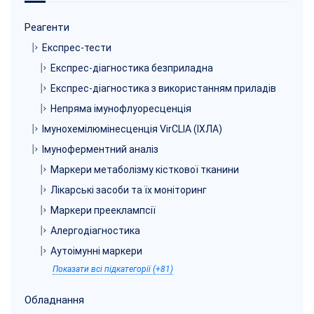
Реагенти
Експрес-тести
Експрес-діагностика безприладна
Експрес-діагностика з використанням приладів
Непряма імунофлуоресценція
Імунохемілюмінесценція VirCLIA (ІХЛА)
Імуноферментний аналіз
Маркери метаболізму кісткової тканини
Лікарські засоби та їх моніторинг
Маркери прееклампсії
Алергодіагностика
Аутоімунні маркери
Показати всі підкатегорії (+81)
Обладнання