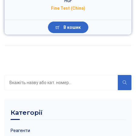
HGF
Fine Test (China)
В кошик
Пошук
по
каталогу
Категорії
Реагенти