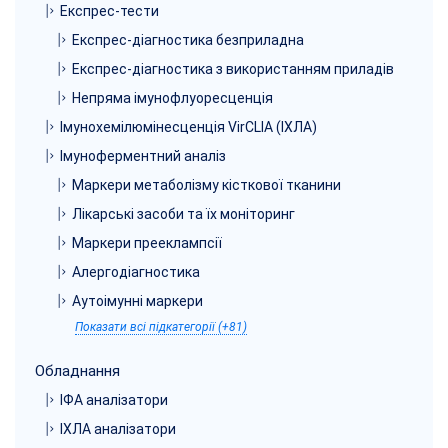
Експрес-тести
Експрес-діагностика безприладна
Експрес-діагностика з використанням приладів
Непряма імунофлуоресценція
Імунохемілюмінесценція VirCLIA (ІХЛА)
Імуноферментний аналіз
Маркери метаболізму кісткової тканини
Лікарські засоби та їх моніторинг
Маркери прееклампсії
Алергодіагностика
Аутоімунні маркери
Показати всі підкатегорії (+81)
Обладнання
ІФА аналізатори
ІХЛА аналізатори