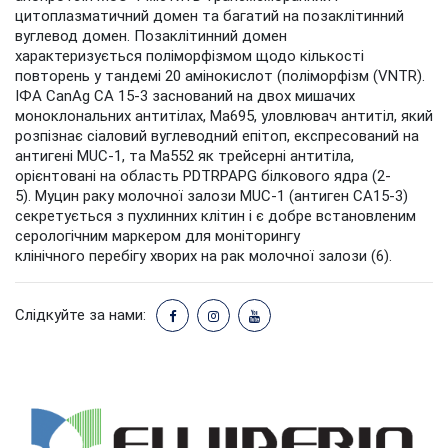
цитоплазматичний домен та багатий на позаклітинний
вуглевод домен. Позаклітинний домен
характеризується поліморфізмом щодо кількості
повторень у тандемі 20 амінокислот (поліморфізм (VNTR).
ІФА CanAg CA 15-3 заснований на двох мишачих
моноклональних антитілах, Ma695, уловлювач антитіл, який
розпізнає сіаловий вуглеводний епітоп, експресований на
антигені MUC-1, та Ma552 як трейсерні антитіла,
орієнтовані на область PDTRPAPG білкового ядра (2-
5). Муцин раку молочної залози MUC-1 (антиген CA15-3)
секретується з пухлинних клітин і є добре встановленим
серологічним маркером для моніторингу
клінічного перебігу хворих на рак молочної залози (6).
Слідкуйте за нами: