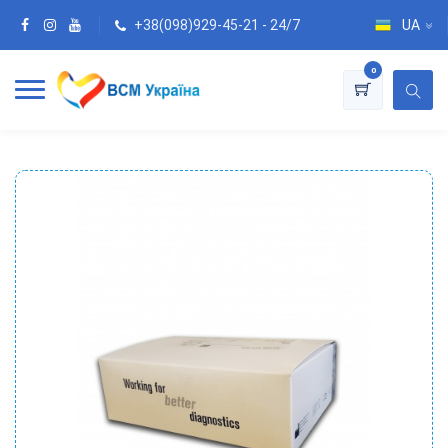
+38(098)929-45-21 - 24/7
UA
0