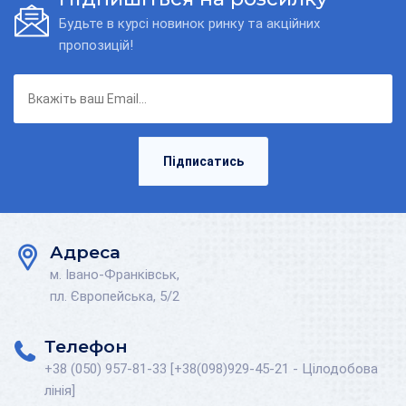
Будьте в курсі новинок ринку та акційних
пропозицій!
Підписатись
Адреса
м. Івано-Франківськ,
пл. Європейська, 5/2
Телефон
+38 (050) 957-81-33 [+38(098)929-45-21 - Цілодобова
лінія]