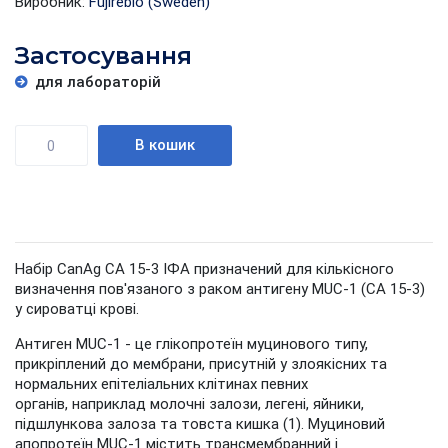
Виробник:
Fujirebio (Sweden)
Застосування
для лабораторій
Кількість
В кошик
Набір CanAg CA 15-3 ІФА призначений для кількісного
визначення пов'язаного з раком антигену MUC-1 (CA 15-3)
у сироватці крові.
Антиген MUC-1 - це глікопротеїн муцинового типу,
прикріплений до мембрани, присутній у злоякісних та
нормальних епітеліальних клітинах певних
органів, наприклад молочні залози, легені, яйники,
підшлункова залоза та товста кишка (1). Муциновий
апопротеїн MUC-1 містить трансмембранний і