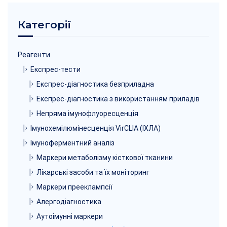
Категорії
Реагенти
Експрес-тести
Експрес-діагностика безприладна
Експрес-діагностика з використанням приладів
Непряма імунофлуоресценція
Імунохемілюмінесценція VirCLIA (ІХЛА)
Імуноферментний аналіз
Маркери метаболізму кісткової тканини
Лікарські засоби та їх моніторинг
Маркери прееклампсії
Алергодіагностика
Аутоімунні маркери