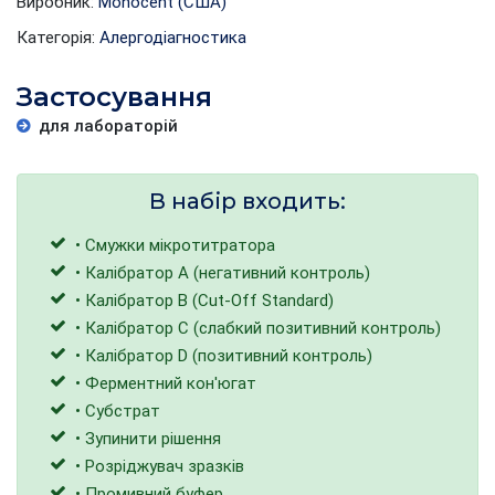
Виробник:
Monocent (США)
Категорія:
Алергодіагностика
Застосування
для лабораторій
В набір входить:
• Смужки мікротитратора
• Калібратор A (негативний контроль)
• Калібратор B (Cut-Off Standard)
• Калібратор C (слабкий позитивний контроль)
• Калібратор D (позитивний контроль)
• Ферментний кон'югат
• Субстрат
• Зупинити рішення
• Розріджувач зразків
• Промивний буфер