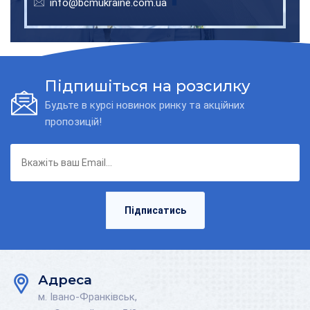
info@bcmukraine.com.ua
Підпишіться на розсилку
Будьте в курсі новинок ринку та акційних
пропозицій!
Підписатись
Адреса
м. Івано-Франківськ,