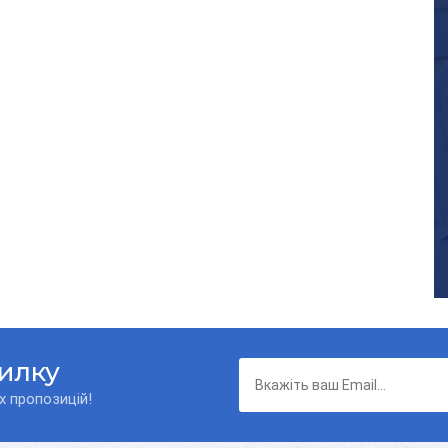
силку
х пропозицій!