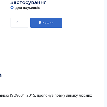
Застосування
для науковців
Кількість
В кошик
h
ією ISO9001: 2015, пропонує повну лінійку якісних