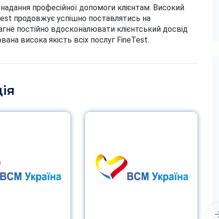
це надання професійної допомоги клієнтам. Високий
 Test продовжує успішно поставлятись на
рагне постійно вдосконалювати клієнтський досвід
ована висока якість всіх послуг FineTest.
ія