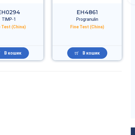
EH0294
EH4861
TIMP-1
Progranulin
 Test (China)
Fine Test (China)
В кошик
В кошик