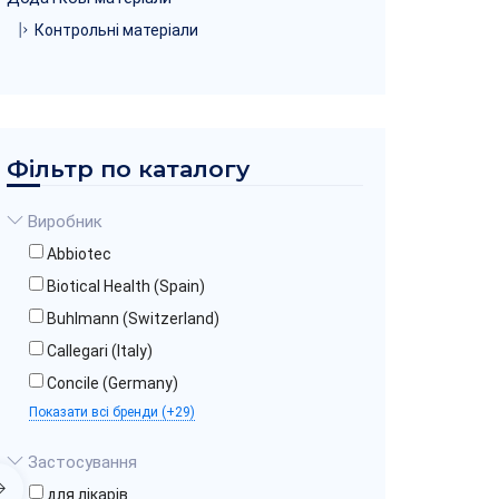
Контрольні матеріали
Фільтр по каталогу
Виробник
Abbiotec
Biotical Health (Spain)
Buhlmann (Switzerland)
Callegari (Italy)
Concile (Germany)
Показати всі бренди (+29)
Застосування
для лікарів