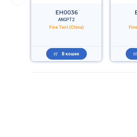
EH0036
ANGPT2
na)
Fine Test (China)
Fine
В кошик