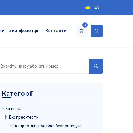
UA
0
ки та конференції
Контакти
ошук
о
аталогу
Категорії
Реагенти
Експрес-тести
Експрес-діагностика безприладна