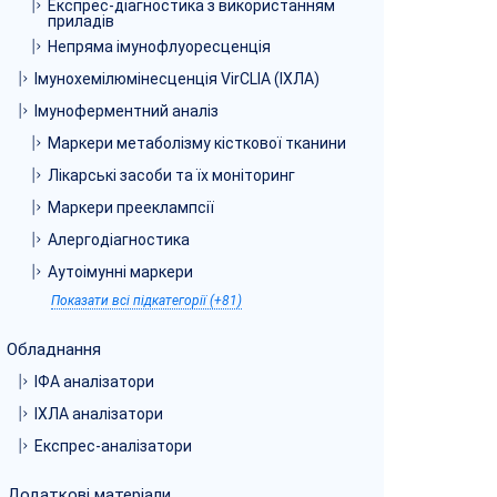
Експрес-діагностика з використанням
приладів
Непряма імунофлуоресценція
Імунохемілюмінесценція VirCLIA (ІХЛА)
Імуноферментний аналіз
Маркери метаболізму кісткової тканини
Лікарські засоби та їх моніторинг
Маркери прееклампсії
Алергодіагностика
Аутоімунні маркери
Показати всі підкатегорії (+81)
Обладнання
ІФА аналізатори
ІХЛА аналізатори
Експрес-аналізатори
Додаткові матеріали