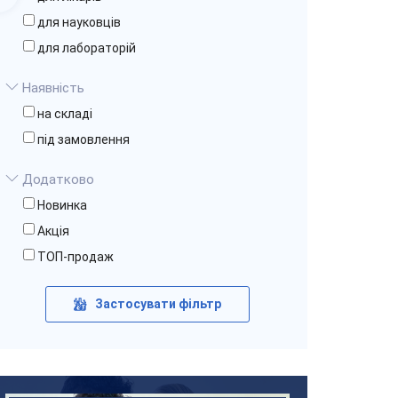
для науковців
EH1053
EH3948
для лабораторій
GLP-1
Vaspin
Fine Test (China)
Fine Test (China)
Наявність
на складі
під замовлення
В кошик
В кошик
Додатково
Новинка
Акція
ТОП-продаж
Застосувати фільтр