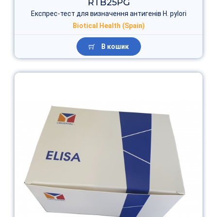
RTB25PG
Експрес-тест для визначення антигенів H. pylori
Biotical Health (Spain)
В кошик