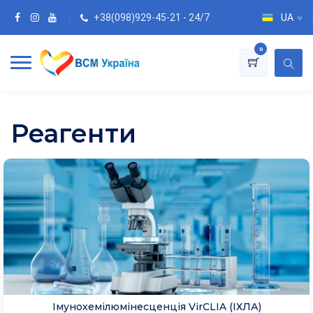
+38(098)929-45-21 - 24/7
UA
0
Реагенти
Імуноферментний аналіз