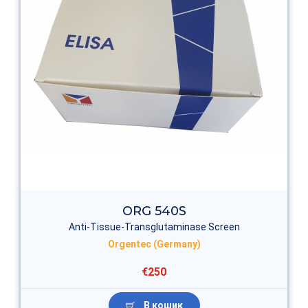
ORG 540S
Anti-Tissue-Transglutaminase Screen
Orgentec (Germany)
€250
В кошик