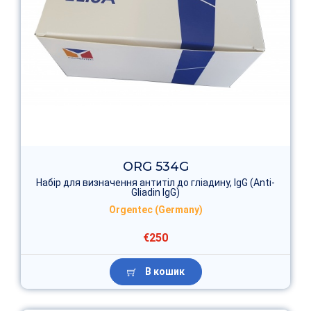
ORG 534G
Набір для визначення антитіл до гліадину, IgG (Anti-
Gliadin IgG)
Orgentec (Germany)
€250
В кошик