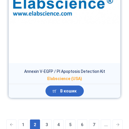
Annexin V-EGFP / PI Apoptosis Detection Kit
Elabscience (USA)
В кошик
1
2
3
4
5
6
7
...