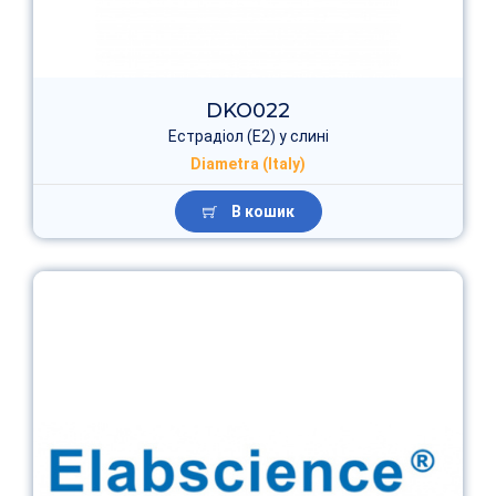
DKO022
Естрадіол (E2) у слині
Diametra (Italy)
В кошик